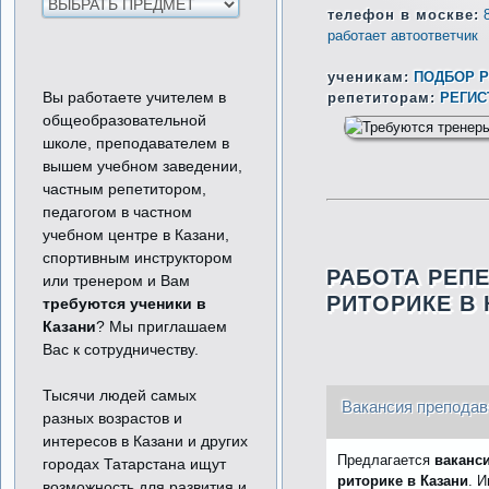
телефон в москве:
работает автоответчик
ученикам:
ПОДБОР Р
Вы работаете учителем в
репетиторам:
РЕГИС
общеобразовательной
школе, преподавателем в
вышем учебном заведении,
частным репетитором,
педагогом в частном
учебном центре в Казани,
спортивным инструктором
РАБОТА РЕП
или тренером и Вам
РИТОРИКЕ В
требуются ученики в
Казани
? Мы приглашаем
Вас к сотрудничеству.
Тысячи людей самых
Вакансия преподав
разных возрастов и
интересов в Казани и других
Предлагается
ваканс
городах Татарстана ищут
риторике в Казани
. 
возможность для развития и