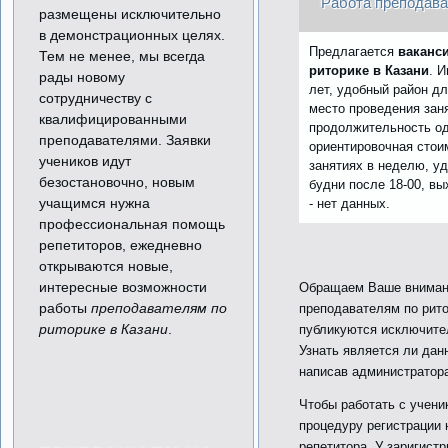
Работа преподава
размещены исключительно
в демонстрационных целях.
Предлагается
ваканс
Тем не менее, мы всегда
риторике в Казани
. И
рады новому
лет, удобный район дл
сотрудничеству с
место проведения зан
квалифицированными
продолжительность одн
преподавателями. Заявки
ориентировочная стоим
учеников идут
занятиях в неделю, уд
безостановочно, новым
будни после 18-00, вы
учащимся нужна
- нет данных.
профессиональная помощь
репетиторов, ежедневно
открываются новые,
интересные возможности
Обращаем Ваше внимани
работы
преподавателям по
преподавателям по рито
риторике в Казани
.
публикуются исключите
Узнать является ли дан
написав администратор
Чтобы работать с учени
процедуру регистрации 
репетитора. У заригист