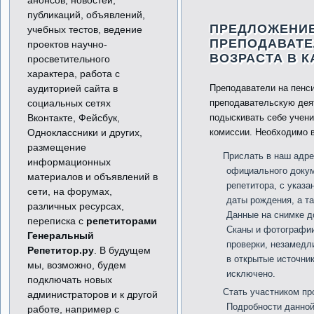
анонсов, новостей,
публикаций, объявлений,
ПРЕДЛОЖЕНИЕ
учебных тестов, ведение
ПРЕПОДАВАТЕ
проектов научно-
ВОЗРАСТА В К
просветительного
характера, работа с
аудиторией сайта в
Преподаватели на пенси
социальных сетях
преподавательскую деят
Вконтакте, Фейсбук,
подыскивать себе учени
Одноклассники и других,
комиссии. Необходимо 
размещение
Прислать в наш адре
информационных
официального доку
материалов и объявлений в
репетитора, с указа
сети, на форумах,
даты рождения, а т
различных ресурсах,
Данные на снимке д
переписка с
репетиторами
Сканы и фотографии
Генеральный
проверки, незамедл
Репетитор.ру
. В будущем
в открытые источни
мы, возможно, будем
исключено.
подключать новых
Стать участником пр
администраторов и к другой
Подробности данной
работе, например с