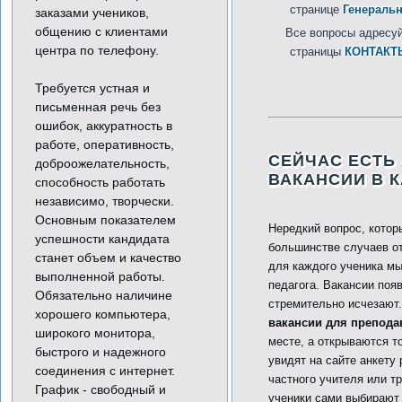
странице
Генераль
заказами учеников,
общению с клиентами
Все вопросы адресуй
центра по телефону.
страницы
КОНТАКТ
Требуется устная и
письменная речь без
ошибок, аккуратность в
работе, оперативность,
СЕЙЧАС ЕСТЬ
доброожелательность,
ВАКАНСИИ В 
способность работать
независимо, творчески.
Основным показателем
Нередкий вопрос, котор
успешности кандидата
большинстве случаев от
станет объем и качество
для каждого ученика м
выполненной работы.
педагога. Вакансии поя
Обязательно наличине
стремительно исчезают.
хорошего компьютера,
вакансии для препода
широкого монитора,
месте, а открываются т
быстрого и надежного
увидят на сайте анкету
соединения с интернет.
частного учителя или тр
График - свободный и
ученики
сами выбирают