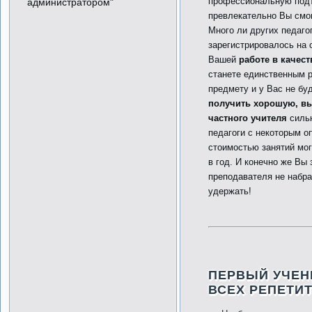
профессиональную подт
администратором"
превлекательно Вы смо
Много ли других педаго
зарегистрировалось на 
Вашей
работе в качес
станете единственным 
предмету и у Вас не бу
получить хорошую, в
частного учителя
сильн
педагоги с некоторым о
стоимостью занятий мог
в год. И конечно же Вы 
преподавателя не набра
удержать!
ПЕРВЫЙ УЧЕН
ВСЕХ РЕПЕТИ