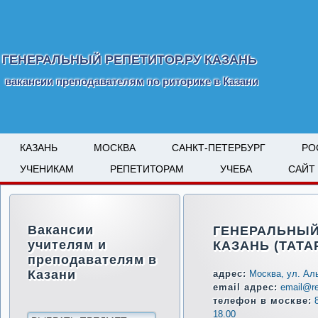
ГЕНЕРАЛЬНЫЙ РЕПЕТИТОР.РУ КАЗАНЬ
вакансии преподавателям по риторике в Казани
КАЗАНЬ
МОСКВА
САНКТ-ПЕТЕРБУРГ
РО
УЧЕНИКАМ
РЕПЕТИТОРАМ
УЧЕБА
САЙТ
Вакансии
ГЕНЕРАЛЬНЫЙ
учителям и
КАЗАНЬ (ТАТА
преподавателям в
Казани
адрес:
Москва, ул. Ал
email адрес:
email@rep
телефон в москве:
18.00