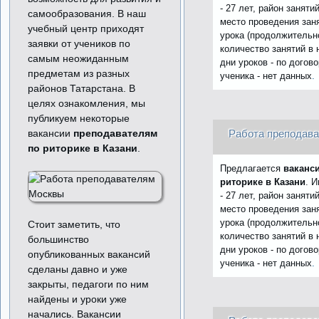
- 27 лет, район заняти
самообразования. В наш
место проведения заня
учебный центр приходят
урока (продолжительно
заявки от учеников по
количество занятий в 
самым неожиданным
дни уроков - по догов
предметам из разных
ученика - нет данных
.
районов Татарстана. В
целях ознакомления, мы
публикуем некоторые
вакансии
преподавателям
Работа преподава
по риторике в Казани
.
Предлагается
ваканс
риторике в Казани
. 
- 27 лет, район заняти
место проведения заня
урока (продолжительно
Стоит заметить, что
количество занятий в 
большинство
дни уроков - по догов
опубликованных вакансий
ученика - нет данных
.
сделаны давно и уже
закрыты, педагоги по ним
найдены и уроки уже
начались. Вакансии