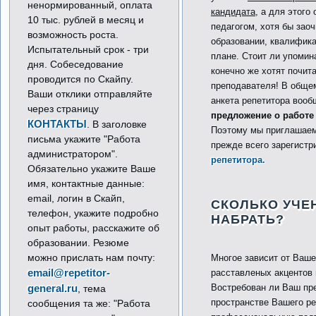
ненормированный, оплата
кандидата
, а для этого
10 тыс. рублей в месяц и
педагогом, хотя бы зао
возможность роста.
образовании, квалифика
Испытательный срок - три
плане. Стоит ли упомин
дня. Собеседование
конечно же хотят почит
проводится по Скайпу.
преподавателя! В общем
Ваши отклики отправляйте
анкета репетитора вооб
через страницу
предложение о работе
КОНТАКТЫ
. В заголовке
Поэтому мы приглашае
письма укажите "Работа
прежде всего зарегистр
администратором".
репетитора.
Обязательно укажите Ваше
имя, контактные данные:
email, логин в Скайп,
СКОЛЬКО УЧЕ
телефон, укажите подробно
НАБРАТЬ?
опыт работы, расскажите об
образовании. Резюме
можно прислать нам почту:
Многое зависит от Ваше
email@repetitor-
расставленых акцентов в
general.ru
Востребован ли Ваш пр
, тема
пространстве Вашего р
сообщения та же: "Работа