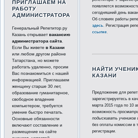
ПРИГЛАШАЕМ НА
появляется возможност
РАБОТУ
сегодняшний день вакан
АДМИНИСТРАТОРА
Об словиях работы репе
здесь
. Регистрация реп
Генеральный Репетитор.ру
ссылке
.
Казань открывает
вакансию
администратора сайта
.
Если Вы живете
в Казани
или любом другом районе
Татарстана, но можете
работать удаленно, просим
НАЙТИ УЧЕНИ
Вас познакомиться с нашей
КАЗАНИ
информацией. Приглашаем
женщину старше 30 лет,
Предложение для репет
образование гуманитарное,
зарегистрируетесь в кач
свободное владение
марта 2015 года по 10 
компьютером, требуется
возможность
просматри
умение быстро печатать.
подыскивать учеников 
Основные обязанности
без оплаты комиссии в 
включают составление и
регистрации.
размещение на сайте